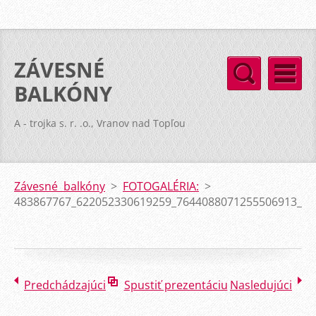
ZÁVESNÉ
BALKÓNY
A - trojka s. r. .o., Vranov nad Topľou
Závesné balkóny
>
FOTOGALÉRIA:
>
483867767_622052330619259_7644088071255506913_n.j
Predchádzajúci
Spustiť prezentáciu
Nasledujúci