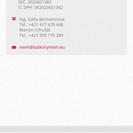
DIČ: 2023601382
IČ DPH: SK2023601382
Ing. Edita Bermannová
Tel.: +421 917 678 468
Marián Cifruľák
Tel.: +421 905 175 289
mem@balk
onymem.e
u