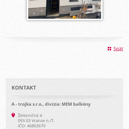
Späť
KONTAKT
A - trojka s.r.o., divízia: MEM balkóny
Železničná 4
093 03 Vranov n./T.
IČO: 46803670