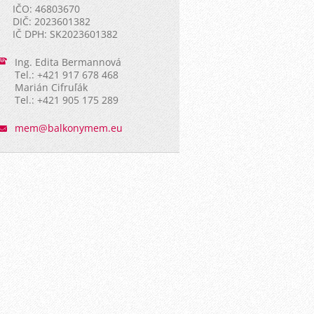
IČO: 46803670
DIČ: 2023601382
IČ DPH: SK2023601382
Ing. Edita Bermannová
Tel.: +421 917 678 468
Marián Cifruľák
Tel.: +421 905 175 289
mem@balk
onymem.e
u