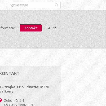
nformácie
Kontakt
GDPR
KONTAKT
A - trojka s.r.o., divízia: MEM
balkóny
Železničná 4
093 03 Vranov n./T.