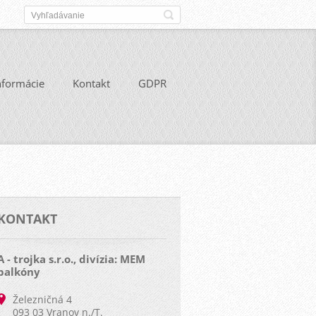
nformácie
Kontakt
GDPR
KONTAKT
A - trojka s.r.o., divízia: MEM
balkóny
Železničná 4
093 03 Vranov n./T.