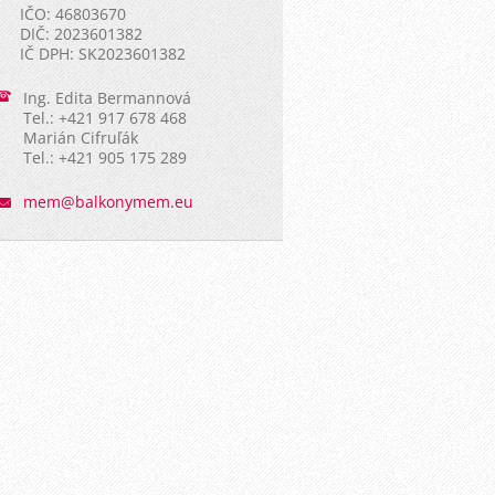
IČO: 46803670
DIČ: 2023601382
IČ DPH: SK2023601382
Ing. Edita Bermannová
Tel.: +421 917 678 468
Marián Cifruľák
Tel.: +421 905 175 289
mem@balk
onymem.e
u