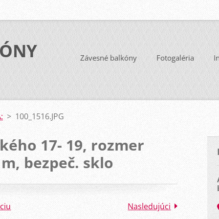
KÓNY
Závesné balkóny
Fotogaléria
I
:
>
100_1516.JPG
kého 17- 19, rozmer
 m, bezpeč. sklo
ciu
Nasledujúci