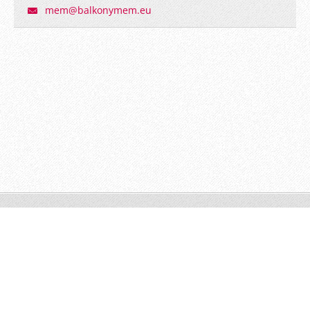
mem@balk
onymem.e
u
balkóny MEM © 2013 Všetky práva vyhradené.
Vytvorené
službou
Webnode