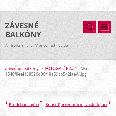
ZÁVESNÉ
BALKÓNY
A - trojka s. r. .o., Vranov nad Topľou
Závesné balkóny
>
FOTOGALÉRIA:
>
IMG-
1548f8eef168526d96f18a59cb542fae-V.jpg
Predchádzajúci
Spustiť prezentáciu
Nasledujúci