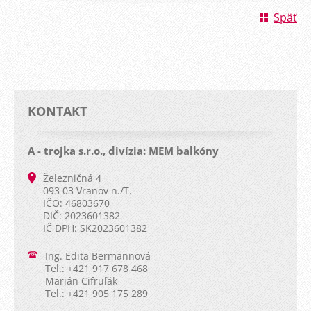
Späť
KONTAKT
A - trojka s.r.o., divízia: MEM balkóny
Železničná 4
093 03 Vranov n./T.
IČO: 46803670
DIČ: 2023601382
IČ DPH: SK2023601382
Ing. Edita Bermannová
Tel.: +421 917 678 468
Marián Cifruľák
Tel.: +421 905 175 289