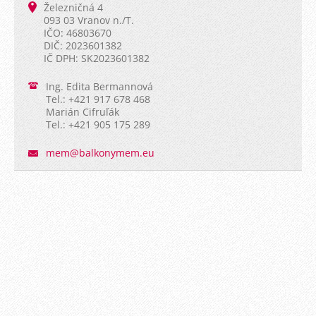
Železničná 4
093 03 Vranov n./T.
IČO: 46803670
DIČ: 2023601382
IČ DPH: SK2023601382
Ing. Edita Bermannová
Tel.: +421 917 678 468
Marián Cifruľák
Tel.: +421 905 175 289
mem@balk
onymem.e
u