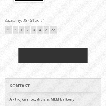
Záznamy: 35 - 51 zo 64
<<
<
1
2
3
4
>
>>
KONTAKT
A - trojka s.r.o., divízia: MEM balkóny