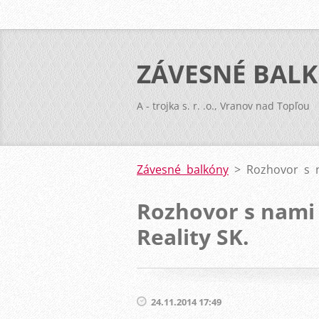
ZÁVESNÉ BAL
A - trojka s. r. .o., Vranov nad Topľou
Závesné balkóny
>
Rozhovor s n
Rozhovor s nami 
Reality SK.
24.11.2014 17:49