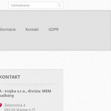
nformácie
Kontakt
GDPR
KONTAKT
A - trojka s.r.o., divízia: MEM
balkóny
Železničná 4
093 03 Vranov n./T.