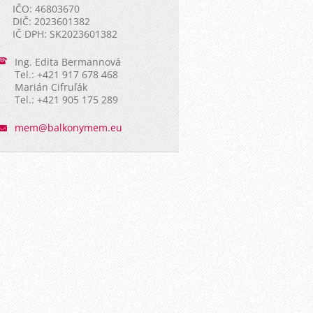
IČO: 46803670
DIČ: 2023601382
IČ DPH: SK2023601382
Ing. Edita Bermannová
Tel.: +421 917 678 468
Marián Cifruľák
Tel.: +421 905 175 289
mem@balk
onymem.e
u