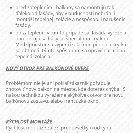
pred zateplením - balkóny sa namontujú tak
ďaleko od fasády, aby v budúcnosti nebránili
montáži tepelnej izolácie a nespôsobili narušenie
fasády.
po zateplení - v tomto prípade sa fasáda vyreže a
namontujú sa háky so špeciálnou krytkou.
Medzipriestor sa vypení izolačnou penou a krytka
sa obtmelí. Týmto spôsobom sa opraví narušená
tepelná izolácia.
NOVÝ OTVOR PRE BALKÓNOVÉ DVERE
Problémom nie je ani pokiaľ zákazník požaduje
zhotoviť nový balkón na mieste, kde doteraz chýbal. S
našou technikou vyrežeme akýkoľvek otvor pre novú
balkónovú zostavu, alebo francúzke okno.
RÝCHLOSŤ MONTÁŽE
Rýchlosť montáže záleží predovšetkým od typu