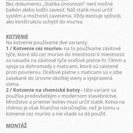
Bez dokumentu „Statika únosnosti“ není možné
balkón alebo lodžii zavesiť. Náš statik musí určiť
systém a možnosti zavesenia. Vždy existuje spôsob,
ako konštrukciu uchytiť do muriva.
KOTVENIE
Na kotvenie používame dve varianty:
1 / Kotvenie cez murivo-
na to používame závitové
tyče, ktoré idú cez murivo do miestnosti.V miestnosti
sa nasadia na závitové tyče oceľové platne hr.10mm a
spoja sa dohromady s maticami, ktoré sú zaistené
proti povoleniu. Oceľové platne s maticami sú v izbe
zasekané do úrovne okolitej steny a vyspravená
stena.
2 / Kotvenie na chemické kotvy -
táto variant sa
používa predovšetkým v modernom stavebníctve.
Množstvo a priemer kotiev musí určiť statik. Kotva na
chémiu je však finančne náročnejšie, než je tomu u
kotvenie cez murivo a nie všade sa dá použiť.
MONTÁŽ