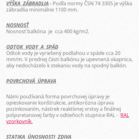
VÝŠKA ZÁBRADLIA
-
Podľa normy ČSN 74 3305 je výška
zábradlia minimálne 1100 mm.
NOSNOSŤ
Nosnosť balkóna je cca 400 kg/m2.
ODTOK VODY A SPÁD
Odtok vody je vyriešený podlahou v spáde cca 20
mm/m. V prednej části balkónu je upevnená okapnica,
aby nedocházelo k stekaniu vody na spodný balkón.
POVRCHOVÁ ÚPRAVA
Námi používaná forma povrchovej úpravy je
opieskovanie konštrukcie, antikorózna úprava
pozinkovaním, nástrek reaktívnej vrstvy a finálnej
polyuretanovej farby v odtieňoch stupnice RAL -
RAL
vzorkovník.
STATIKA ÚNOSNOSTI ZDIVA