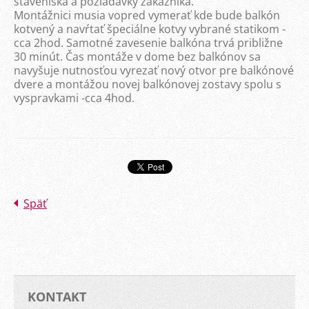
staveniska a požiadavky zákazníka.
Montážnici musia vopred vymerať kde bude balkón
kotvený a navŕtať špeciálne kotvy vybrané statikom -
cca 2hod. Samotné zavesenie balkóna trvá približne
30 minút. Čas montáže v dome bez balkónov sa
navyšuje nutnosťou vyrezať nový otvor pre balkónové
dvere a montážou novej balkónovej zostavy spolu s
vyspravkami -cca 4hod.
Späť
KONTAKT