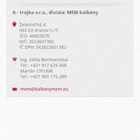
A - trojka s.r.o., divízia: MEM balkóny
Železničná 4
093 03 Vranov n./T.
IČO: 46803670
DIČ: 2023601382
IČ DPH: SK2023601382
Ing. Edita Bermannová
Tel.: +421 917 678 468
Marián Cifruľák
Tel.: +421 905 175 289
mem@balk
onymem.e
u